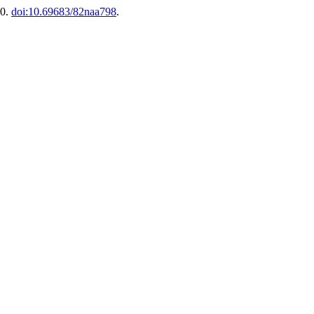
40.
doi:10.69683/82naa798
.